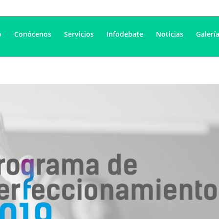
o
Conócenos
Servicios
Infodebate
Noticias
Galerí