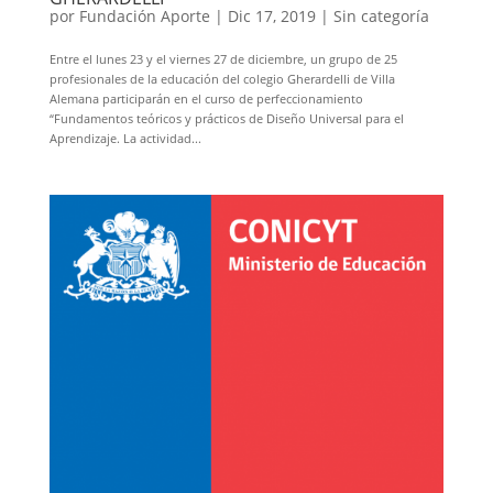
por
Fundación Aporte
|
Dic 17, 2019
|
Sin categoría
Entre el lunes 23 y el viernes 27 de diciembre, un grupo de 25
profesionales de la educación del colegio Gherardelli de Villa
Alemana participarán en el curso de perfeccionamiento
“Fundamentos teóricos y prácticos de Diseño Universal para el
Aprendizaje. La actividad...