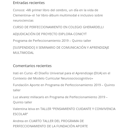
Entradas recientes
Conoce: «Mi primer libro del cerebro, un día en la vida de
Clementina» el 1er libro-álbum multimodal e inclusivo sobre
neurociencias
CURSO DE PERFECCIONAMIENTO EN COLEGIO GHERARDELLI
ADJUDICACIÓN DE PROYECTO EXPLORA-CONICYT
Programa de Perfeccionamiento 2019 – Quinto taller
[SUSPENDIDO] II SEMINARIO DE COMUNICACIÓN Y APRENDIZAJE
MULTIMODAL
Comentarios recientes
Irati
en
Curso «El Diseño Universal para el Aprendizaje (DUA) en el
Contexto del Modelo Curricular Neurosociocognitivo»
Fundación Aporte
en
Programa de Perfeccionamiento 2019 – Quinto
taller
Luz alvarez millacaris
en
Programa de Perfeccionamiento 2019 –
Quinto taller
Valentina leiva
en
TALLER “PENSAMIENTO CUIDANTE Y CONVIVENCIA
ESCOLAR”
Andrea
en
CUARTO TALLER DEL PROGRAMA DE
PERFECCIONAMIENTO DE LA FUNDACIÓN APORTE