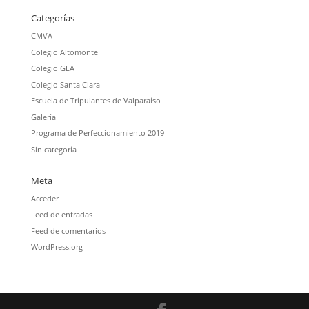
Categorías
CMVA
Colegio Altomonte
Colegio GEA
Colegio Santa Clara
Escuela de Tripulantes de Valparaíso
Galería
Programa de Perfeccionamiento 2019
Sin categoría
Meta
Acceder
Feed de entradas
Feed de comentarios
WordPress.org