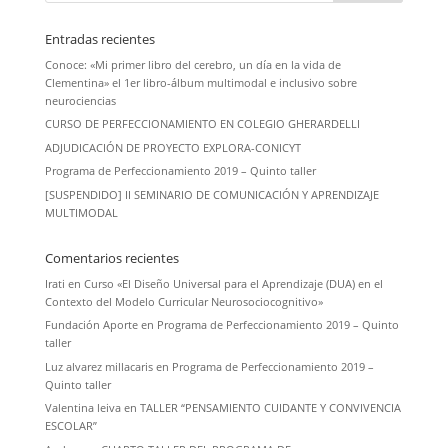
Entradas recientes
Conoce: «Mi primer libro del cerebro, un día en la vida de
Clementina» el 1er libro-álbum multimodal e inclusivo sobre
neurociencias
CURSO DE PERFECCIONAMIENTO EN COLEGIO GHERARDELLI
ADJUDICACIÓN DE PROYECTO EXPLORA-CONICYT
Programa de Perfeccionamiento 2019 – Quinto taller
[SUSPENDIDO] II SEMINARIO DE COMUNICACIÓN Y APRENDIZAJE
MULTIMODAL
Comentarios recientes
Irati
en
Curso «El Diseño Universal para el Aprendizaje (DUA) en el
Contexto del Modelo Curricular Neurosociocognitivo»
Fundación Aporte
en
Programa de Perfeccionamiento 2019 – Quinto
taller
Luz alvarez millacaris
en
Programa de Perfeccionamiento 2019 –
Quinto taller
Valentina leiva
en
TALLER “PENSAMIENTO CUIDANTE Y CONVIVENCIA
ESCOLAR”