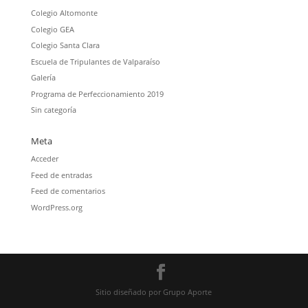
Colegio Altomonte
Colegio GEA
Colegio Santa Clara
Escuela de Tripulantes de Valparaíso
Galería
Programa de Perfeccionamiento 2019
Sin categoría
Meta
Acceder
Feed de entradas
Feed de comentarios
WordPress.org
Sitio diseñado por Grupo Aporte